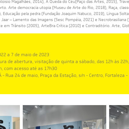
oisio Magalhães, 2014), A Queda do Céu(Paço das Artes, 2015), Trave
to. Arte democracia utopia (Museu de Arte do Rio, 2018), Raça, classe
, Educação pela pedra (Fundação Joaquim Nabuco, 2019), Língua Solt
o Jaar – Lamento das Imagens (Sesc Pompéia, 2021) e Necrobrasiliana
rte em Trânsito (2005), ArteBra Crítica (2010) e Contraditório. Arte, G
22 a 7 de maio de 2023
ra de abertura, visitação de quinta a sábado, das 12h às 22h
h, com acesso até as 17h30
 Rua 24 de maio, Praça da Estação, s/n - Centro, Fortaleza -