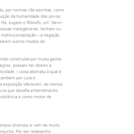
a, por normas não escritas, como
ituição da humanidade dos povos
Há, sugere o filósofo, um “devir-
pessoas transgêneras, tenham ou
institucionalização – a negação
ventarem outros modos de
endo construída por muita gente.
egros, possam ter direito a
cidade – coisa abstrata à qual é
 também por cura e
sta exposição oferecem, ao menos,
lavra que desafia entendimento
esistência e como motor de
 campos diversos e vem de muito
njunta. Por ser redesenho