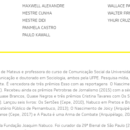
MAXWELL ALEXANDRE
WALLACE P
MESTRE CUNHA
WALTER FI
MESTRE DIDI
YHURI CRUZ
PANMELA CASTRO
PAULO KAWALL
 de Mateus e professora do curso de Comunicação Social da Universid
icação e doutorado em Sociologia, ambos pela UFPE. Pesquisa mídia, 
arte. É vencedora de três prêmios Esso com as reportagens O Nascime
 Recebeu ainda os prêmios Petrobras de Jornalismo (2015) com a sér
Quase Brancos, Quase Negros e três prêmios Cristina Tavares com Os 
). Lançou seis livros: Os Sertões (Cepe, 2010), Nabuco em Pretos e B
nistério Público de Pernambuco, 2013); O Nascimento de Joicy (Arquipél
ranse (Cepe, 2017) e A Pauta é uma Arma de Combate (Arquipélago, 20
da Fundação Joaquim Nabuco. Foi curador da 29ª Bienal de São Paulo 