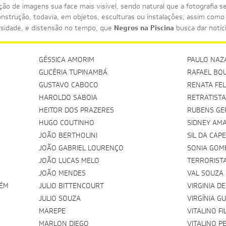
ão de imagens sua face mais visível, sendo natural que a fotografia s
onstrução, todavia, em objetos, esculturas ou instalações; assim co
Negros na Piscina
rsidade, e distensão no tempo, que
busca dar notí
GÉSSICA AMORIM
PAULO NAZ
GLICÉRIA TUPINAMBÁ
RAFAEL BQ
GUSTAVO CABOCO
RENATA FEL
HAROLDO SABOIA
RETRATIST
HEITOR DOS PRAZERES
RUBENS G
HUGO COUTINHO
SIDNEY AM
JOÃO BERTHOLINI
SIL DA CAP
JOÃO GABRIEL LOURENÇO
SONIA GOM
JOÃO LUCAS MELO
TERRORIST
JOÃO MENDES
VAL SOUZA
AÉM
JULIO BITTENCOURT
VIRGINIA D
JULIO SOUZA
VIRGÍNIA G
MAREPE
VITALINO F
MARLON DIEGO
VITALINO P