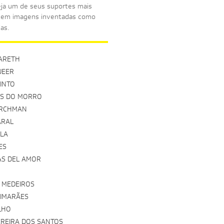
eja um de seus suportes mais
mo em imagens inventadas como
cias.
ARETH
UEER
INTO
AS DO MORRO
ERCHMAN
ARAL
ELA
ES
AS DEL AMOR
E MEDEIROS
UIMARÃES
ILHO
EREIRA DOS SANTOS