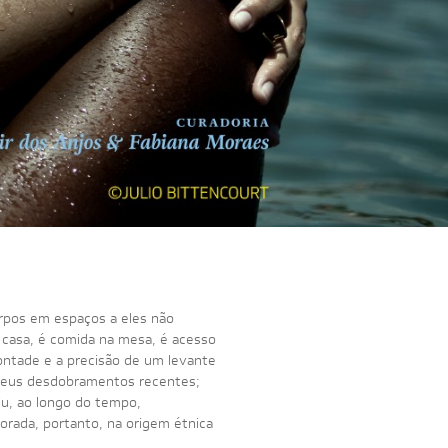
rpos em espaços a eles não
 casa, é comida na mesa, é acesso
vontade e a precisão de um levante
e seus desdobramentos recentes;
u, ao longo do tempo,
orada, portanto, na origem étnica