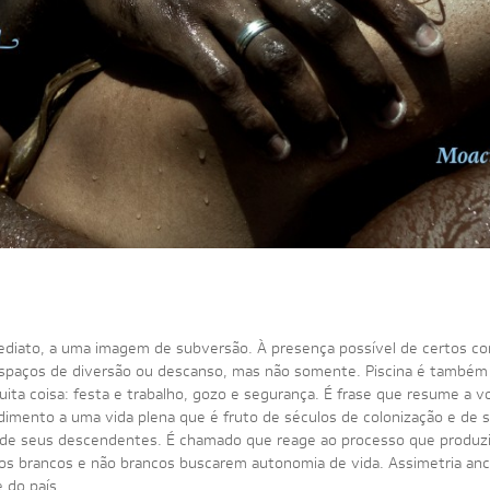
diato, a uma imagem de subversão. À presença possível de certos co
. Espaços de diversão ou descanso, mas não somente. Piscina é também
uita coisa: festa e trabalho, gozo e segurança. É frase que resume a 
edimento a uma vida plena que é fruto de séculos de colonização e d
 de seus descendentes. É chamado que reage ao processo que produzi
pos brancos e não brancos buscarem autonomia de vida. Assimetria anc
 do país.