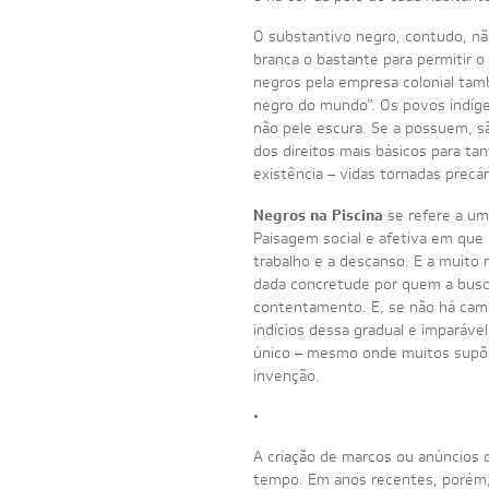
O substantivo negro, contudo, nã
branca o bastante para permitir 
negros pela empresa colonial tamb
negro do mundo”. Os povos indíg
não pele escura. Se a possuem, sã
dos direitos mais básicos para ta
existência – vidas tornadas precá
Negros na Piscina
se refere a um
Paisagem social e afetiva em que 
trabalho e a descanso. E a muito 
dada concretude por quem a busc
contentamento. E, se não há camin
indícios dessa gradual e imparáve
único – mesmo onde muitos supõe
invenção.
•
A criação de marcos ou anúncios 
tempo. Em anos recentes, porém,