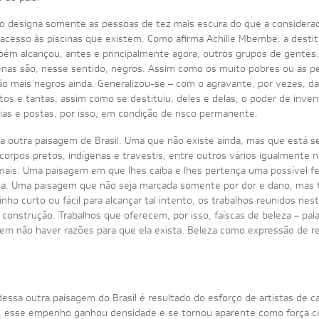
o designa somente as pessoas de tez mais escura do que a considerad
o acesso às piscinas que existem. Como afirma Achille Mbembe, a dest
ém alcançou, antes e principalmente agora, outros grupos de gentes. 
enas são, nesse sentido, negros. Assim como os muito pobres ou as 
o mais negros ainda. Generalizou-se – com o agravante, por vezes, da 
ntos e tantas, assim como se destituiu, deles e delas, o poder de in
rias e postas, por isso, em condição de risco permanente.
a outra paisagem de Brasil. Uma que não existe ainda, mas que está s
corpos pretos, indígenas e travestis, entre outros vários igualmente n
mais. Uma paisagem em que lhes caiba e lhes pertença uma possível feli
a. Uma paisagem que não seja marcada somente por dor e dano, mas
ho curto ou fácil para alcançar tal intento, os trabalhos reunidos ne
l construção. Trabalhos que oferecem, por isso, faíscas de beleza – pa
m não haver razões para que ela exista. Beleza como expressão de r
dessa outra paisagem do Brasil é resultado do esforço de artistas de
 esse empenho ganhou densidade e se tornou aparente como força co