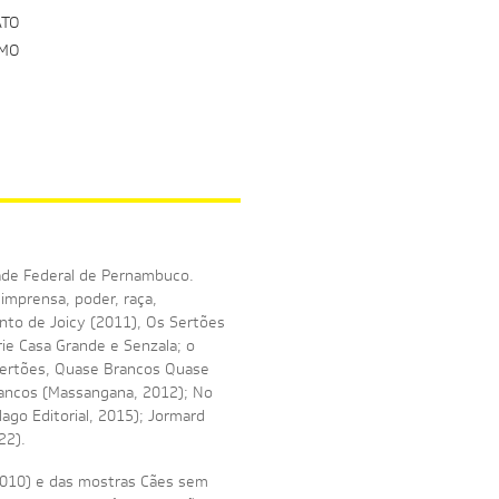
ATO
RMO
ade Federal de Pernambuco.
imprensa, poder, raça,
nto de Joicy (2011), Os Sertões
ie Casa Grande e Senzala; o
Sertões, Quase Brancos Quase
rancos (Massangana, 2012); No
ago Editorial, 2015); Jormard
22).
(2010) e das mostras Cães sem