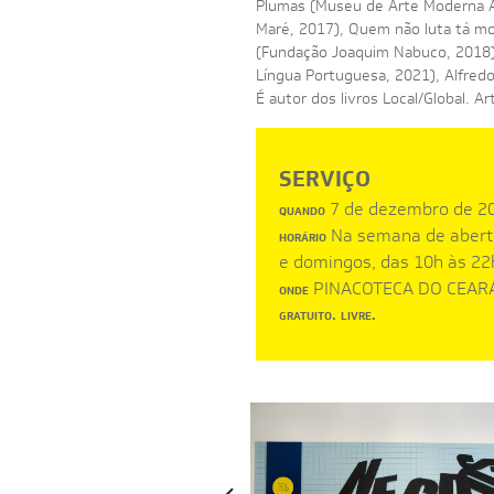
Plumas (Museu de Arte Moderna Al
Maré, 2017), Quem não luta tá mor
(Fundação Joaquim Nabuco, 2018)
Língua Portuguesa, 2021), Alfred
É autor dos livros Local/Global. A
SERVIÇO
7 de dezembro de 20
QUANDO
Na semana de abertu
HORÁRIO
e domingos, das 10h às 22
PINACOTECA DO CEARÁ -
ONDE
.
.
GRATUITO
LIVRE