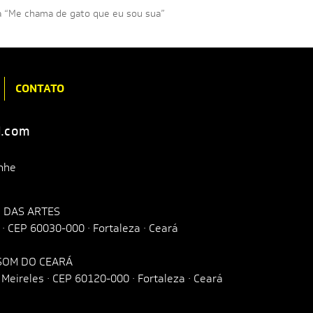
a “Me chama de gato que eu sou sua”
CONTATO
l.com
nhe
 DAS ARTES
o · CEP 60030-000 · Fortaleza · Ceará
 SOM DO CEARÁ
Meireles · CEP 60120-000 · Fortaleza · Ceará