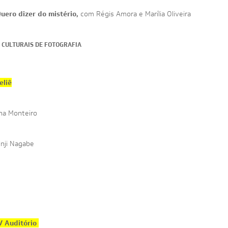
uero dizer do mistério,
com Régis Amora e Marília Oliveira
 CULTURAIS DE FOTOGRAFIA
eliê
ana Monteiro
inji Nagabe
/ Auditório