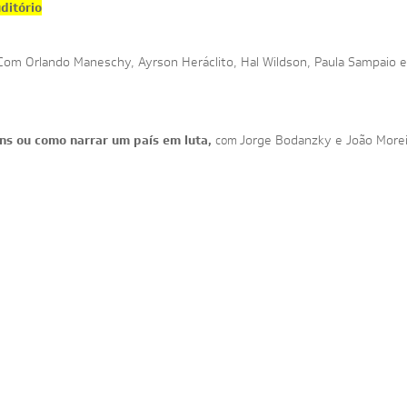
ditório
Com Orlando Maneschy, Ayrson Heráclito, Hal Wildson, Paula Sampaio e
ns ou como narrar um país em luta,
Jorge Bodanzky e João Morei
com