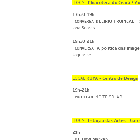
Pinacoteca do Ceará / Au
LOCAL
17h30-19h
_
DELÍRIO TROPICAL
- 
CONVERSA_
Iana Soares
19h30-21h
_
A política das image
CONVERSA_
Jaguaribe
KUYA - Centro de Design
LOCAL
19h-21h
_
_NOITE SOLAR
PROJEÇÃO
Estação das Artes - Gare
LOCAL
21h
_
Davi Markan
DJ _