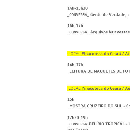
14h-15h30
_
Gente de Verdade,
_
c
CONVERSA
16h-17h
_
Arquivos às avessas
_
CONVERSA
Pinacoteca do Ceará / At
LOCAL
14h-17h
_LEITURA DE MAQUETES DE FO
Pinacoteca do Ceará / Au
LOCAL
15h
_MOSTRA CRUZEIRO DO SUL
- Co
17h30-19h
_
DELÍRIO TROPICAL
- 
CONVERSA_