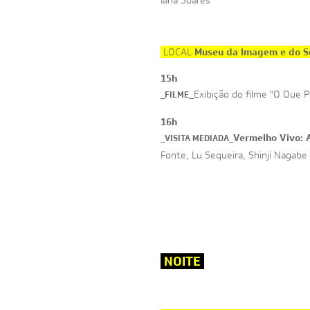
Iana Soares
Museu da Imagem e do S
LOCAL
15h
_
Exibição do filme "O Que 
_FILME
16h
Vermelho Vivo: 
_VISITA MEDIADA
_
Fonte, Lu Sequeira, Shinji Nagabe 
NOITE