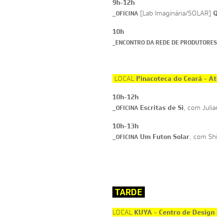
9h-12h
_
Q
[Lab Imaginária/SOLAR]
OFICINA
10h
_
ENCONTRO DA REDE DE PRODUTORES
Pinacoteca do Ceará - At
LOCAL
10h-12h
_
Escritas de Si
, com Juli
OFICINA
10h-13h
_
Um Futon Solar
, com Sh
OFICINA
TARDE
KUYA - Centro de Design 
LOCAL