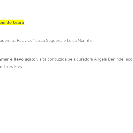
om do Ceará
Podem as Palavras” Luisa Sequeira e Luisa Marinho
Amor e Revolução:
visita conduzida pela curadora Ângela Berlinde, ac
e Tales Frey.