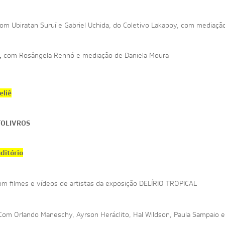
om Ubiratan Suruí e Gabriel Uchida, do Coletivo Lakapoy, com mediaç
,
com Rosângela Rennó e mediação de Daniela Moura
eliê
TOLIVROS
ditório
m filmes e vídeos de artistas da exposição DELÍRIO TROPICAL
Com Orlando Maneschy, Ayrson Heráclito, Hal Wildson, Paula Sampaio e