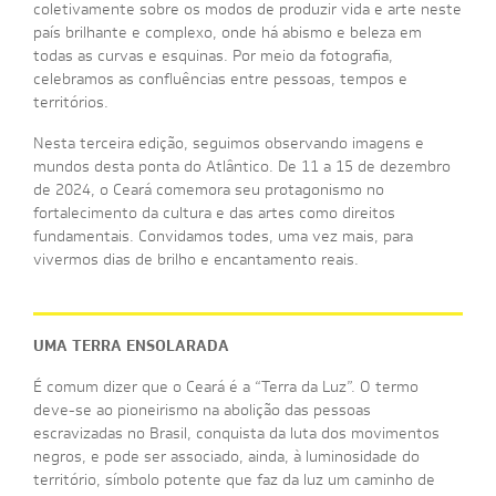
CLAUDIA ANDUJAR - MINHA VIDA EM DOIS MUNDOS
coletivamente sobre os modos de produzir vida e arte neste
DIA
1
4
/
1
2
ONDE GUARDAREMOS ESTE INSTANTE DE ALEGRIA?
NOTÍCIAS
país brilhante e complexo, onde há abismo e beleza em
JORGE BODANSKY - QUE PAÍS É ESTE?
DIA
1
5
/
1
2
PROJEÇÕES NOITE SOLAR
VÍDEOS
todas as curvas e esquinas. Por meio da fotografia,
celebramos as confluências entre pessoas, tempos e
SATÉLITES
LANÇAMENTO DE LIVROS
FOTOS
territórios.
Nesta terceira edição, seguimos observando imagens e
mundos desta ponta do Atlântico. De 11 a 15 de dezembro
de 2024, o Ceará comemora seu protagonismo no
fortalecimento da cultura e das artes como direitos
fundamentais. Convidamos todes, uma vez mais, para
vivermos dias de brilho e encantamento reais.
UMA TERRA ENSOLARADA
É comum dizer que o Ceará é a “Terra da Luz”. O termo
deve-se ao pioneirismo na abolição das pessoas
escravizadas no Brasil, conquista da luta dos movimentos
negros, e pode ser associado, ainda, à luminosidade do
território, símbolo potente que faz da luz um caminho de